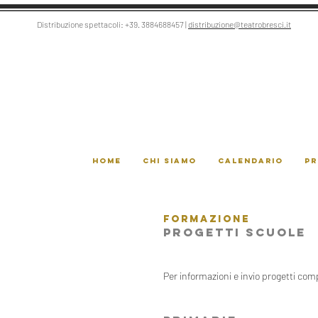
Distribuzione spettacoli:
+39. 3884688457
|
distribuzione@teatrobresci.it
Home
CHI SIAMO
CALENDARIO
PR
FORMAZIONE
PROGETTI SCUOLE
Per informazioni e invio progetti comp