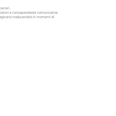
eriori.
emozioni e consapevolezze comunicative,
maginario traducendolo in momenti di
Iscriviti alla nostra newsletter