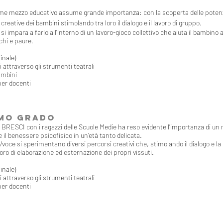
o come mezzo educativo assume grande importanza: con la scoperta delle poten
reative dei bambini stimolando tra loro il dialogo e il lavoro di gruppo.
i impara a farlo all’interno di un lavoro-gioco collettivo che aiuta il bambino 
chi e paure.
inale)
 attraverso gli strumenti teatrali
ambini
per docenti
IMO GRADO
BRESCI con i ragazzi delle Scuole Medie ha reso evidente l’importanza di u
e il benessere psicofisico in un’età tanto delicata.
/voce si sperimentano diversi percorsi creativi che, stimolando il dialogo e l
voro di elaborazione ed esternazione dei propri vissuti.
inale)
 attraverso gli strumenti teatrali
per docenti