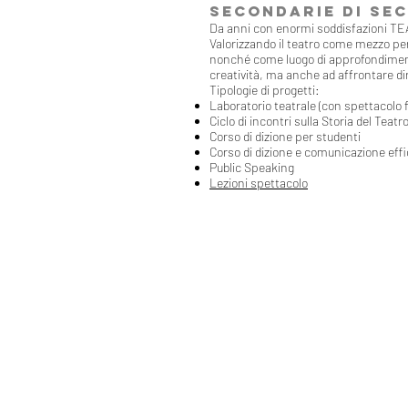
SECONDARIE DI SE
Da anni con enormi soddisfazioni TEAT
Valorizzando il teatro come mezzo pe
nonché come luogo di approfondimento 
creatività, ma anche ad affrontare di
Tipologie di progetti:
Laboratorio teatrale (con spettacolo f
Ciclo di incontri sulla Storia del Teatr
Corso di dizione per studenti
Corso di dizione e comunicazione eff
Public Speaking
Lezioni spettacolo
TEATRO BRESCI
Via G. Tonello 5
35010 Limena (PD)
+39 331 7383624
TRASPARENZA