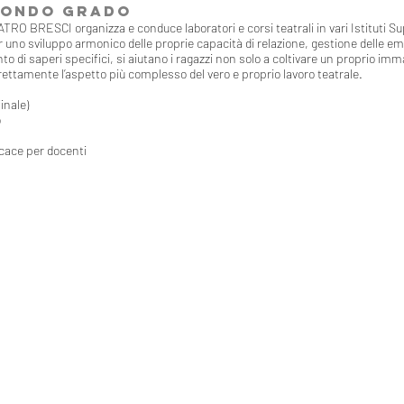
CONDO GRADO
RO BRESCI organizza e conduce laboratori e corsi teatrali in vari Istituti Sup
r uno sviluppo armonico delle proprie capacità di relazione, gestione delle 
di saperi specifici, si aiutano i ragazzi non solo a coltivare un proprio im
rettamente l’aspetto più complesso del vero e proprio lavoro teatrale.
inale)
o
icace per docenti
DISTRIBUZIONE
Giulia Diomaiuta: +39 388 4688457
distribuzione@teatrobresci.it
FORMAZIONE
Anna Tringali: +39 340 3635194
organizzazione@teatrobresci.it